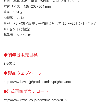
材質：本体 木材、鍵盤 PS樹脂、音源 アルミパイプ
本体サイズ：425×205×304 mm
重量：3.2kg
鍵盤数：32鍵
音程：F5〜C8／誤差：平均値に対して-10〜+20セント (半音が
100セントに相当)
基準音：A=442Hz
◆初年度販売目標
2,500台
◆製品ウェブページ
http://www.kawai.jp/product/miniuprightpiano/
■公式画像ダウンロード
http://www.kawai.co.jp/newsimg/date/2015/