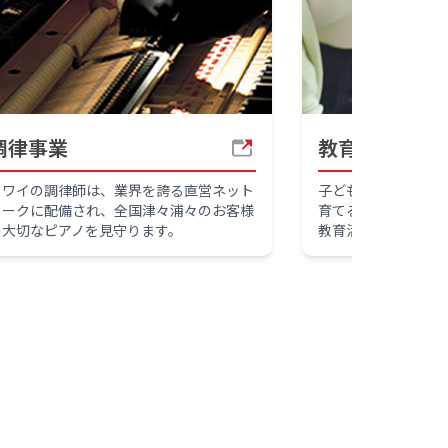
調律事業
教育事業
カワイの調律師は、業界を誇る直営ネット
子どもたちの興味の
ワークに配備され、全国津々浦々のお客様
育てるため、音楽教
の大切なピアノを見守ります。
教育活動を展開して