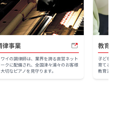
調律事業
教育事業
カワイの調律師は、業界を誇る直営ネット
子どもたちの興味の
ワークに配備され、全国津々浦々のお客様
育てるため、音楽教
の大切なピアノを見守ります。
教育活動を展開して