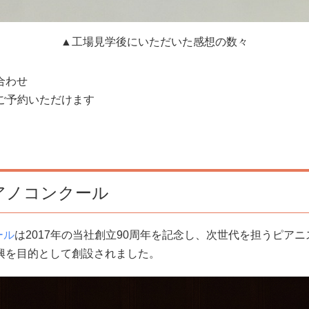
▲工場見学後にいただいた感想の数々
合わせ
ご予約いただけます
国際ピアノコンクール
ール
は2017年の当社創立90周年を記念し、次世代を担うピア
興を目的として創設されました。