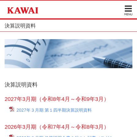
決算説明資料
決算説明資料
2027年3月期（令和8年4月～令和9年3月）
2027年３月期 第１四半期決算説明資料
2026年3月期（令和7年4月～令和8年3月）