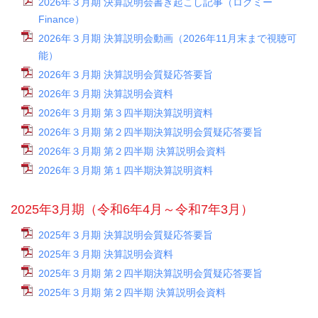
2026年３月期 決算説明会書き起こし記事（ログミー
Finance）
2026年３月期 決算説明会動画（2026年11月末まで視聴可
能）
2026年３月期 決算説明会質疑応答要旨
2026年３月期 決算説明会資料
2026年３月期 第３四半期決算説明資料
2026年３月期 第２四半期決算説明会質疑応答要旨
2026年３月期 第２四半期 決算説明会資料
2026年３月期 第１四半期決算説明資料
2025年3月期（令和6年4月～令和7年3月）
2025年３月期 決算説明会質疑応答要旨
2025年３月期 決算説明会資料
2025年３月期 第２四半期決算説明会質疑応答要旨
2025年３月期 第２四半期 決算説明会資料