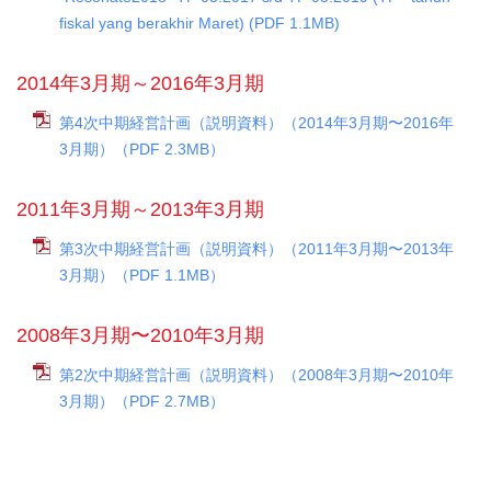
fiskal yang berakhir Maret) (PDF 1.1MB)
2014年3月期～2016年3月期
第4次中期経営計画（説明資料）（2014年3月期〜2016年
3月期）（PDF 2.3MB）
2011年3月期～2013年3月期
第3次中期経営計画（説明資料）（2011年3月期〜2013年
3月期）（PDF 1.1MB）
2008年3月期〜2010年3月期
第2次中期経営計画（説明資料）（2008年3月期〜2010年
3月期）（PDF 2.7MB）