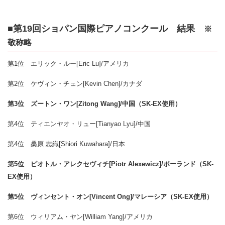
■第19回ショパン国際ピアノコンクール 結果
※
敬称略
第1位 エリック・ルー[Eric Lu]/アメリカ
第2位 ケヴィン・チェン[Kevin Chen]/カナダ
第3位 ズートン・ワン[Zitong Wang]/中国（SK-EX使用）
第4位 ティエンヤオ・リュー[Tianyao Lyu]/中国
第4位 桑原 志織[Shiori Kuwahara]/日本
第5位 ピオトル・アレクセヴィチ[Piotr Alexewicz]/ポーランド（SK-
EX使用）
第5位 ヴィンセント・オン[Vincent Ong]/マレーシア（SK-EX使用）
第6位 ウィリアム・ヤン[William Yang]/アメリカ