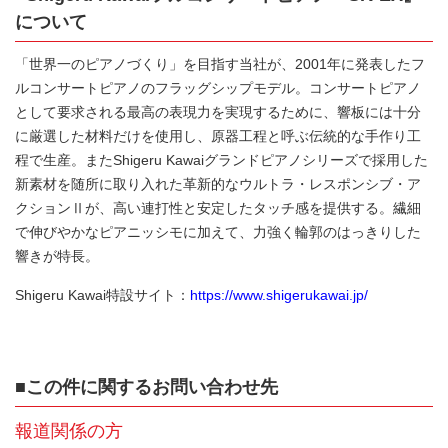
について
「世界一のピアノづくり」を目指す当社が、2001年に発表したフ
ルコンサートピアノのフラッグシップモデル。コンサートピアノ
として要求される最高の表現力を実現するために、響板には十分
に厳選した材料だけを使用し、原器工程と呼ぶ伝統的な手作り工
程で生産。またShigeru Kawaiグランドピアノシリーズで採用した
新素材を随所に取り入れた革新的なウルトラ・レスポンシブ・ア
クションⅡが、高い連打性と安定したタッチ感を提供する。繊細
で伸びやかなピアニッシモに加えて、力強く輪郭のはっきりした
響きが特長。
Shigeru Kawai特設サイト：
https://www.shigerukawai.jp/
■
この件に関するお問い合わせ先
報道関係の方