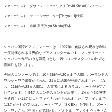
ファイナリスト ダヴィッド・クゥリクリ[David Khrikuli]/ジョージア
ファイナリスト ティエンヤオ・リー[Tianyou Li]/中国
ファイナリスト 進藤 実優[Miyu Shindo]/日本
ショパン国際ピアノコンクールは、1927年に創設され現在は5年に
一度開催される世界的なピアノコンクールです。フレデリック・
ショパンの作品のみを課題曲とし、若いコンテスタントの技術と
音楽性を競います。
今回のコンクールでは、10月3日から20日までの間、ポーランドの
ワルシャワで審査が行われ、21日に結果が発表されました。（な
お、21日から23日の間は、入賞者によるガラコンサートが予定さ
れています。）84名のコンテスタントが出場し、1次から3次審査
を通過した11名によりファイナルが行われました。ファイナルで
は3名が当社のフルコンサートピアノ『SK-EX』を使用し、ズート
ン・ワンさん（中国）が第3位を、ピオトル・アレクセヴィチさん