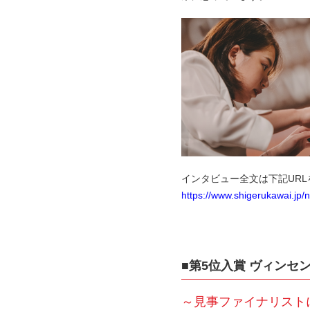
インタビュー全文は下記UR
https://www.shigerukawai.jp
■第5位入賞 ヴィンセ
～見事ファイナリスト