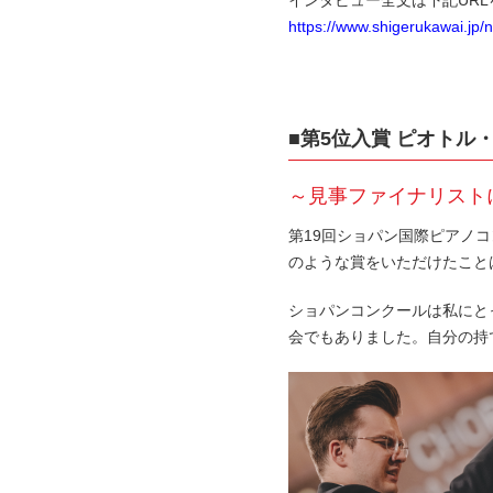
https://www.shigerukawai.jp
■第5位入賞 ピオトル
～見事ファイナリスト
第19回ショパン国際ピアノ
のような賞をいただけたこと
ショパンコンクールは私にと
会でもありました。自分の持