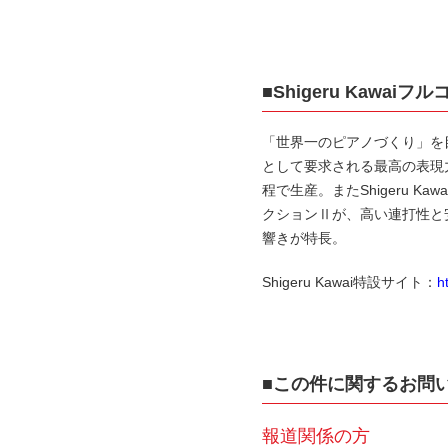
■Shigeru Kawa
「世界一のピアノづくり」を
として要求される最高の表現
程で生産。またShigeru
クションⅡが、高い連打性と
響きが特長。
Shigeru Kawai特設サイト：
h
■この件に関するお問
報道関係の方