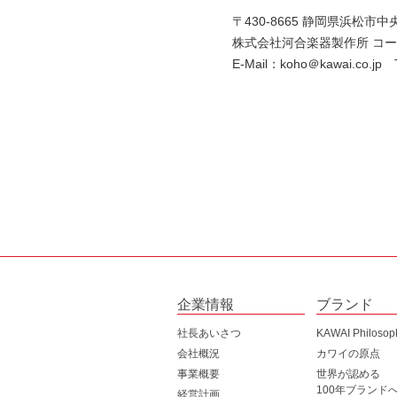
〒430-8665 静岡県浜松市
株式会社河合楽器製作所 コー
E-Mail：koho＠kawai.co.jp
企業情報
ブランド
社長あいさつ
KAWAI Philosop
会社概況
カワイの原点
事業概要
世界が認める
100年ブランド
経営計画