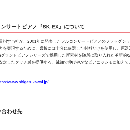
iフルコンサートピアノ『SK-EX』について
目指す当社が、2001年に発表したフルコンサートピアノのフラッグシ
力を実現するために、響板には十分に厳選した材料だけを使用し、原器
 Kawaiグランドピアノシリーズで採用した新素材を随所に取り入れた革新
安定したタッチ感を提供する。繊細で伸びやかなピアニッシモに加えて
ttps://www.shigerukawai.jp/
い合わせ先