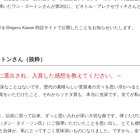
』を弾いたワン・ズートンさんが第3位に、ピオトル・アレクセヴィチさん
Shigeru Kawai 特設サイトで公開したことをお知らせいたします。
ートンさん（抜粋）
に選出され、入賞した感想を教えてください。～
光栄なことはないです。歴代の素晴らしい受賞者の方々を思い浮かべる
賞をいただけたこと、それからソナタ賞も、本当に光栄です。全てが私
は、以前に習って以来、ずっと思い入れが深い大切な曲です。弾くたび
（ダン・タイ・ソン氏）にご指導いただいたことを思い出し、とても感
と自体が、私にとってすごく意味深いものになりました。ですから、全