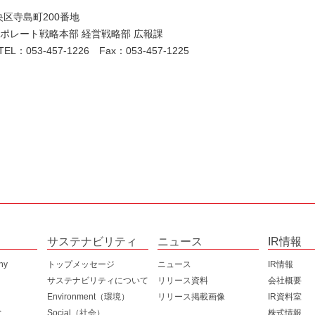
中央区寺島町200番地
ポレート戦略本部 経営戦略部 広報課
 TEL：053-457-1226 Fax：053-457-1225
サステナビリティ
ニュース
IR情報
hy
トップメッセージ
ニュース
IR情報
サステナビリティについて
リリース資料
会社概要
2026年度
ブランド
Environment（環境）
リリース掲載画像
IR資料室
へ
Environment（環境）
2025年度
会社概況
有価証券報
Social（社会）
株式情報