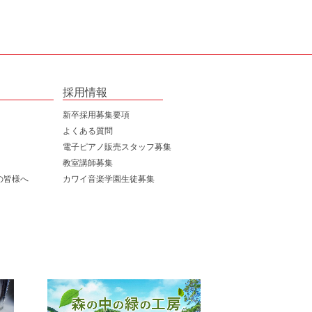
採用情報
新卒採用募集要項
よくある質問
電子ピアノ販売スタッフ募集
告書
教室講師募集
ー
の皆様へ
カワイ音楽学園生徒募集
報
ート
ト・ガバナンス
話
度
スク
取扱規程
質問