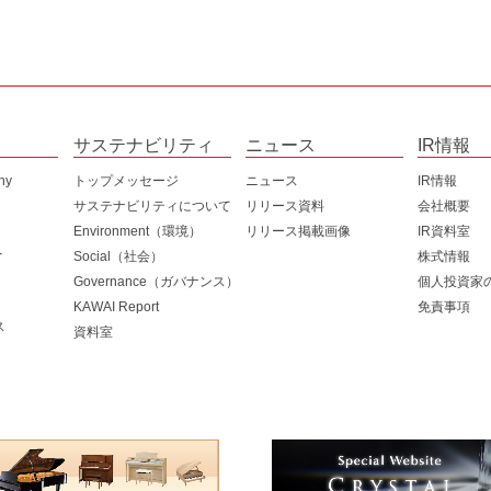
サステナビリティ
ニュース
IR情報
hy
トップメッセージ
ニュース
IR情報
サステナビリティについて
リリース資料
会社概要
2026年度
ブランド
Environment（環境）
リリース掲載画像
IR資料室
へ
Environment（環境）
2025年度
会社概況
有価証券報
Social（社会）
株式情報
環境マネジメント
Social（社会）
2024年度
事業概況
決算短信
IRカレンダ
Governance（ガバナンス）
個人投資家
環境負荷低減
人財育成とダイバーシティ
Governance（ガバナンス）
2023年度
役員一覧
事業報告書
電子公告
KAWAI Report
免責事項
ス
気候変動
ワークライフバランス
コーポレート・ガバナンス
2022年度
沿革
説明会資料
株主総会情
資料室
資源循環・植林活動
社会・文化貢献活動
リスクマネジメント
国内拠点
財務データ
株式情報
品質保証
コンプライアンス
海外拠点
ファクトシ
株価情報
コーポレー
株主との対
株主優待制
事業等のリ
定款・株式
よくあるご