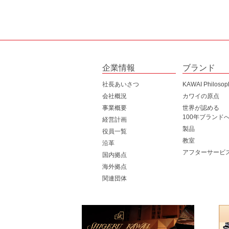
企業情報
ブランド
社長あいさつ
KAWAI Philosop
会社概況
カワイの原点
事業概要
世界が認める
100年ブランド
経営計画
製品
役員一覧
教室
沿革
アフターサービ
国内拠点
海外拠点
関連団体