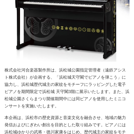
株式会社河合楽器製作所は、浜松城公園指定管理者（遠鉄アシス
ト株式会社）が企画する、「浜松城天守閣でピアノを弾こう」に
協力し、浜松城歴代城主の家紋をモチーフにラッピングした電子
ピアノを期間限定で浜松城 天守閣3階に展示いたします。また、浜
松城公園さくらまつり開催期間中には同ピアノを使用したミニコ
ンサートを実施いたします。
本企画は、浜松市の歴史資源と音楽文化を融合させ、地域の魅力
発信およびにぎわい創出を目的とした取り組みです。ピアノには
浜松城ゆかりの武将・徳川家康をはじめ、歴代城主の家紋をモチ