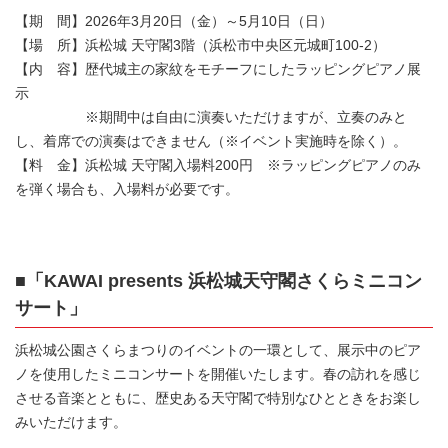
【期 間】2026年3月20日（金）～5月10日（日）
【場 所】浜松城 天守閣3階（浜松市中央区元城町100‐2）
【内 容】歴代城主の家紋をモチーフにしたラッピングピアノ展
示
※期間中は自由に演奏いただけますが、立奏のみと
し、着席での演奏はできません（※イベント実施時を除く）。
【料 金】浜松城 天守閣入場料200円 ※ラッピングピアノのみ
を弾く場合も、入場料が必要です。
■「KAWAI presents 浜松城天守閣さくらミニコン
サート」
浜松城公園さくらまつりのイベントの一環として、展示中のピア
ノを使用したミニコンサートを開催いたします。春の訪れを感じ
させる音楽とともに、歴史ある天守閣で特別なひとときをお楽し
みいただけます。