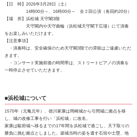
【日 時】2026年3月28日（土）
14時00分～、16時00分～ 全２回公演（各回約20分）
【場 所】浜松城 天守閣3階
天守閣内や天守曲輪（浜松城天守閣下広場）にて演奏
をお楽しみいただけます。
【注意事項】
・演奏時は、安全確保のため天守閣3階での滞留はご遠慮いただ
きます。
・コンサート実施前後の時間帯は、ストリートピアノの演奏を
一時停止させていただきます。
■浜松城について
1570年（元亀元年）、徳川家康は岡崎城から引間城に拠点を移
し、城の改修工事を行い「浜松城」に改名。
家康は駿府城へ移るまでの17年間を浜松城で過ごし、天下取りの
勝負に挑む拠点としました。築城当時の姿を遺す石垣や土塁、地