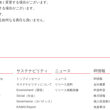
告無く変更する場合がございます。
する場合がございます。
す。
する如何なる責任も負いません。
サステナビリティ
ニュース
IR情報
hy
トップメッセージ
ニュース
IR情報
サステナビリティについて
リリース資料
会社概要
2026年度
ブランド
Environment（環境）
リリース掲載画像
IR資料室
へ
Environment（環境）
2025年度
会社概況
有価証券報
Social（社会）
株式情報
環境マネジメント
Social（社会）
2024年度
事業概況
決算短信
IRカレンダ
Governance（ガバナンス）
個人投資家
環境負荷低減
人財育成とダイバーシティ
Governance（ガバナンス）
2023年度
役員一覧
事業報告書
電子公告
KAWAI Report
免責事項