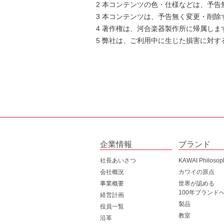
2 本コンテンツの色・仕様などは、予
3 本コンテンツは、予告無く変更・削除
4 著作権は、河合楽器製作所に帰属しま
5 弊社は、ご利用中に生じた損害に対
企業情報
ブランド
社長あいさつ
KAWAI Philosop
会社概況
カワイの原点
事業概要
世界が認める
100年ブランド
経営計画
製品
役員一覧
教室
沿革